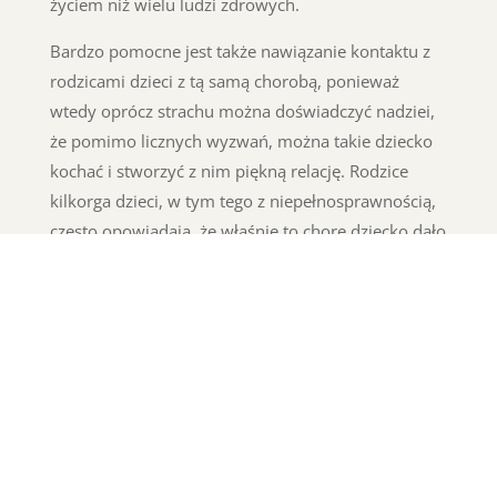
życiem niż wielu ludzi zdrowych.
Bardzo pomocne jest także nawiązanie kontaktu z
rodzicami dzieci z tą samą chorobą, ponieważ
wtedy oprócz strachu można doświadczyć nadziei,
że pomimo licznych wyzwań, można takie dziecko
kochać i stworzyć z nim piękną relację. Rodzice
kilkorga dzieci, w tym tego z niepełnosprawnością,
często opowiadają, że właśnie to chore dziecko dało
im szczególnie dużo radości i nie wyobrażają sobie
świata bez niego.
Nie wahaj się, zadzwoń, pomożemy Ci!